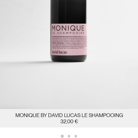
SHOP
DÉCOUVRIR NOS PRODUITS
MONIQUE BY DAVID LUCAS LE SHAMPOOING
32,00
€
AJOUTER AU PANIER