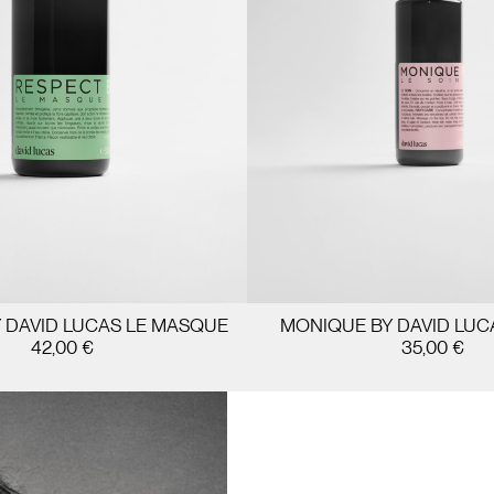
 DAVID LUCAS LE MASQUE
MONIQUE BY DAVID LUCA
42,00
€
35,00
€
JOUTER AU PANIER
AJOUTER AU PANI