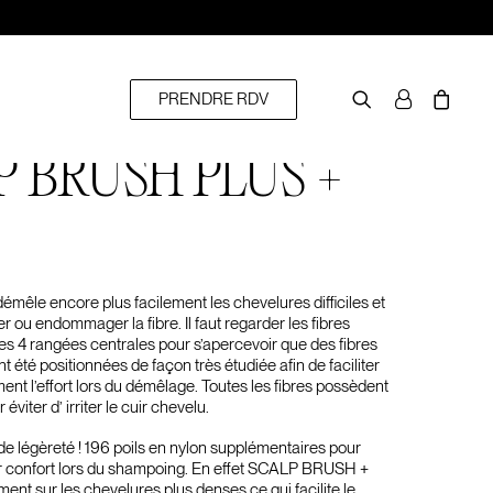
PRENDRE RDV
P BRUSH PLUS +
le encore plus facilement les chevelures difficiles et
 ou endommager la fibre. Il faut regarder les fibres
les 4 rangées centrales pour s’apercevoir que des fibres
 été positionnées de façon très étudiée afin de faciliter
ent l’effort lors du démêlage. Toutes les fibres possèdent
éviter d’ irriter le cuir chevelu.
de légèreté ! 196 poils en nylon supplémentaires pour
ur confort lors du shampoing. En effet SCALP BRUSH +
ment sur les chevelures plus denses ce qui facilite le