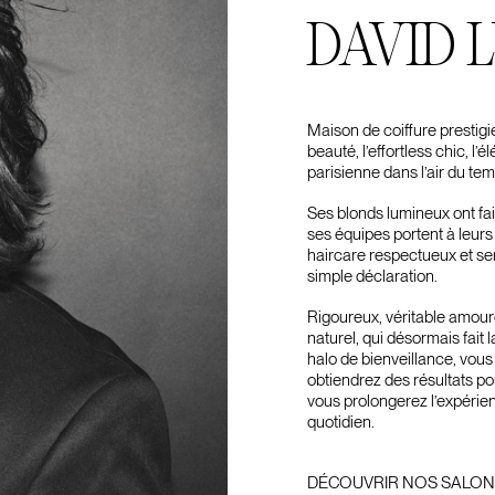
DAVID 
Maison de coiffure prestigi
beauté, l’effortless chic, l
parisienne dans l’air du tem
Ses blonds lumineux ont fa
ses équipes portent à leur
haircare respectueux et sens
simple déclaration.
Rigoureux, véritable amoure
naturel, qui désormais fait 
halo de bienveillance, vous
obtiendrez des résultats p
vous prolongerez l’expérien
quotidien.
DÉCOUVRIR NOS SALO