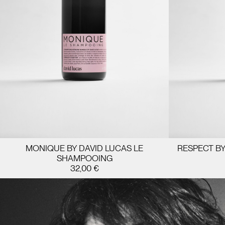
MONIQUE BY DAVID LUCAS LE
RESPECT BY
SHAMPOOING
AJOUTER AU PANIER
A
32,00
€