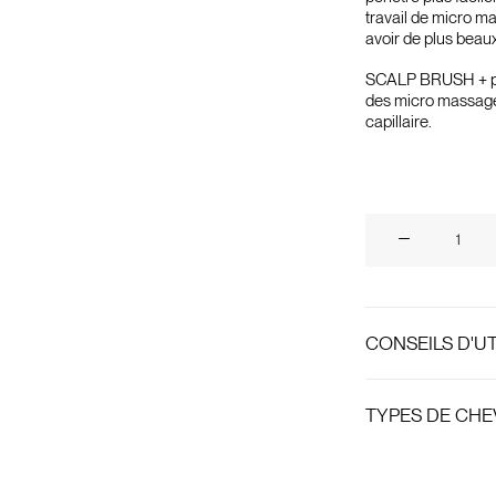
travail de micro ma
avoir de plus bea
SCALP BRUSH + pr
des micro massages 
capillaire.
quantité
de
Scalp
Brush
Plus
CONSEILS D'UT
+
TYPES DE CH