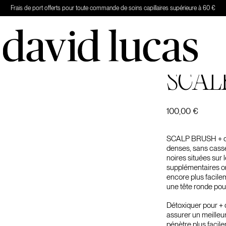
Frais de port offerts pour toute commande de soins capillaires supérieure à 60 €
SCAL
100,00
€
SCALP BRUSH + démê
denses, sans casser
noires situées sur 
supplémentaires ont
encore plus facilem
une tête ronde pour 
Détoxiquer pour + 
assurer un meille
pénètre plus facile