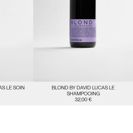
S LE SOIN
BLOND BY DAVID LUCAS LE
SHAMPOOING
ER
AJOUTER AU PANIER
32,00
€