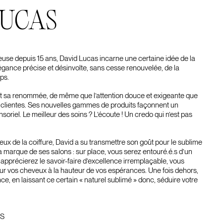
LUCAS
euse depuis 15 ans, David Lucas incarne une certaine idée de la
’élégance précise et désinvolte, sans cesse renouvelée, de la
ps.
it sa renommée, de même que l’attention douce et exigeante que
s clientes. Ses nouvelles gammes de produits façonnent un
oriel. Le meilleur des soins ? L’écoute ! Un credo qui n’est pas
ux de la coiffure, David a su transmettre son goût pour le sublime
la marque de ses salons : sur place, vous serez entouré.é.s d’un
 apprécierez le savoir-faire d’excellence irremplaçable, vous
our vos cheveux à la hauteur de vos espérances. Une fois dehors,
ce, en laissant ce certain « naturel sublimé » donc, séduire votre
NS