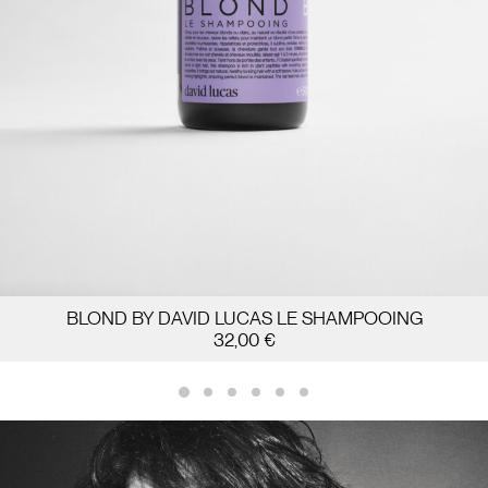
BLOND BY DAVID LUCAS LE SHAMPOOING
32,00
€
AJOUTER AU PANIER